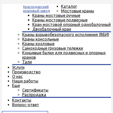
Каталог
Краснодарский
Мостовые краны
крановый завод
Краны мостовые ручные
Краны мостовые подвесные
Кран мостовой опорный однобалочный
Двухбалочный кран
Краны взрывобезопасного исполнения (ВБИ)
Краны консольные
Краны козловые
Самоходные грузовые тележки
Концевые балки для подвесных и опорных
кранов
Тали
Услуги
Производство
О нас
Наши работы
Еще
Сертификаты
Распродажа
Контакты
Вопрос-ответ