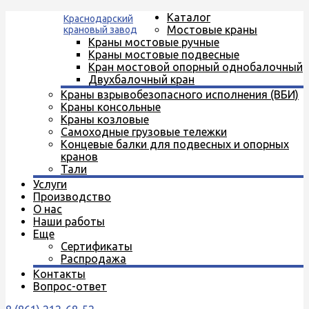
Каталог
Краснодарский
Мостовые краны
крановый завод
Краны мостовые ручные
Краны мостовые подвесные
Кран мостовой опорный однобалочный
Двухбалочный кран
Краны взрывобезопасного исполнения (ВБИ)
Краны консольные
Краны козловые
Самоходные грузовые тележки
Концевые балки для подвесных и опорных
кранов
Тали
Услуги
Производство
О нас
Наши работы
Еще
Сертификаты
Распродажа
Контакты
Вопрос-ответ